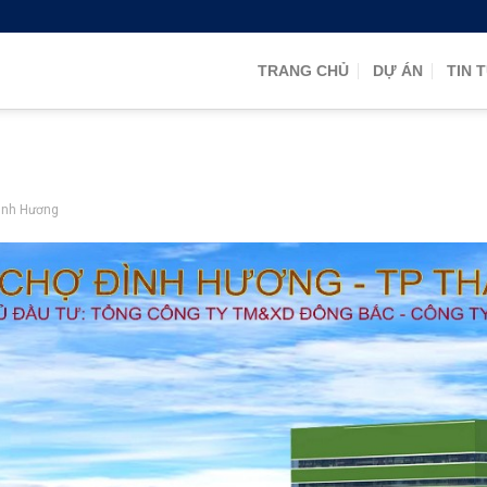
TRANG CHỦ
DỰ ÁN
TIN 
ình Hương