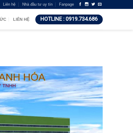
Liên hệ
Nhà đầu tư uy tín
Fanpage
HOTLINE : 0919.734.686
TỨC
LIÊN HỆ