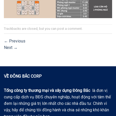
Trackbacks are closed, but you can
post a comment
.
←
Previous
Next
→
VỀ ĐÔNG BẮC CORP
Tổng công ty thương mại và xây dựng Đông Bắc
là đơn vị
cung cấp dịch vụ BĐS chuyên nghiệp, hoạt động với tâm thế
đem lại những giá trị lớn nhất cho các nhà đầu tư. Chính vì
vậy, hãy để chúng tôi đồng hành và chia sẻ những khó khăn